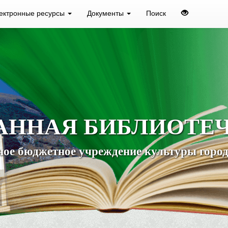
ектронные ресурсы
Документы
Поиск
АННАЯ БИБЛИОТЕ
ое бюджетное учреждение культуры город