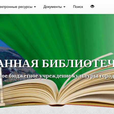
ектронные ресурсы
Документы
Поиск
АННАЯ БИБЛИОТЕ
ое бюджетное учреждение культуры город