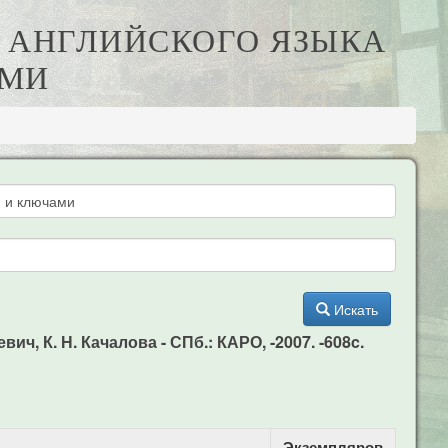
А АНГЛИЙСКОГО ЯЗЫКА
АМИ
Искать
ч, К. Н. Качалова - СПб.: КАРО, -2007. -608c.
Экземпляров