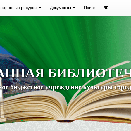
ектронные ресурсы
Документы
Поиск
АННАЯ БИБЛИОТЕ
ое бюджетное учреждение культуры город