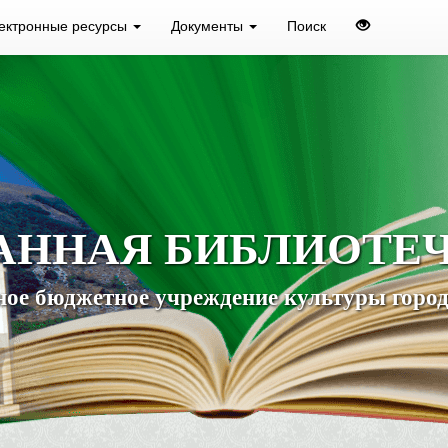
ектронные ресурсы
Документы
Поиск
АННАЯ БИБЛИОТЕ
ое бюджетное учреждение культуры город