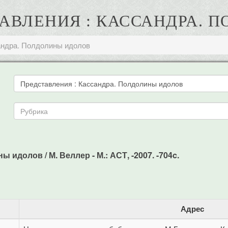
ТАВЛЕНИЯ : КАССАНДРА.
андра. Полдолины идолов
идолов / М. Веллер - М.: АСТ, -2007. -704c.
Адрес