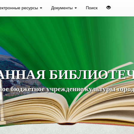
ектронные ресурсы
Документы
Поиск
АННАЯ БИБЛИОТЕ
ое бюджетное учреждение культуры город