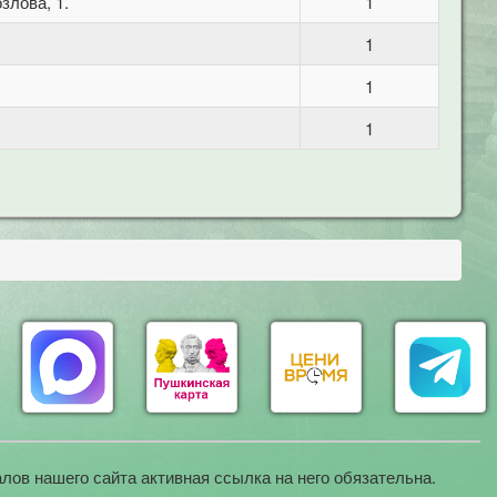
злова, 1.
1
1
1
1
лов нашего сайта активная ссылка на него обязательна.