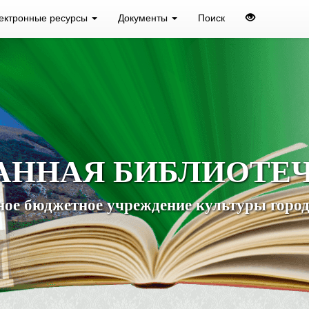
ектронные ресурсы
Документы
Поиск
АННАЯ БИБЛИОТЕ
ое бюджетное учреждение культуры город