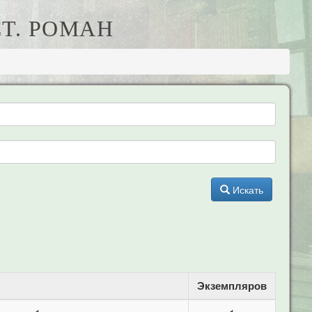
СТ. РОМАН
Искать
Экземпляров