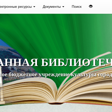
ектронные ресурсы
Документы
Поиск
АННАЯ БИБЛИОТЕ
ое бюджетное учреждение культуры город