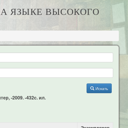
 НА ЯЗЫКЕ ВЫСОКОГО
Искать
р, -2009. -432c. ил.
Экземпляров