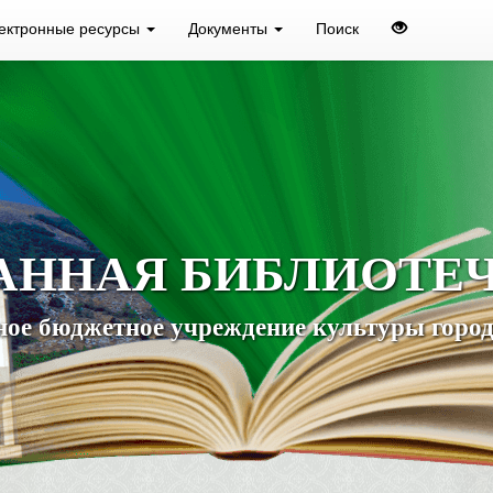
ектронные ресурсы
Документы
Поиск
АННАЯ БИБЛИОТЕ
ое бюджетное учреждение культуры город