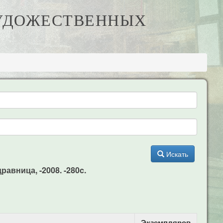
ХУДОЖЕСТВЕННЫХ
Искать
авница, -2008. -280c.
Экземпляров