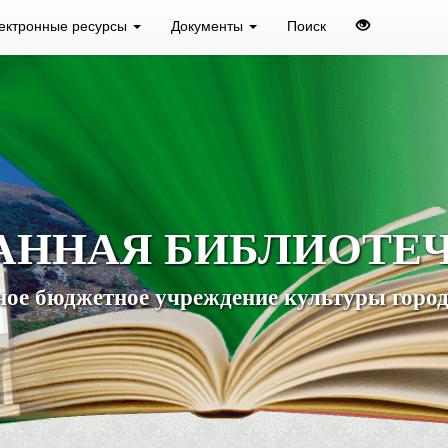
ектронные ресурсы
Документы
Поиск
АННАЯ БИБЛИОТЕ
ое бюджетное учреждение культуры город