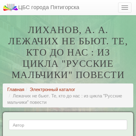
ЦБС города Пятигорска
ЛИХАНОВ, А. А.
ЛЕЖАЧИХ НЕ БЬЮТ. ТЕ,
КТО ДО НАС : ИЗ
ЦИКЛА "РУССКИЕ
МАЛЬЧИКИ" ПОВЕСТИ
Главная
Электронный каталог
Лежачих не бьют. Те, кто до нас : из цикла "Русские
мальчики" повести