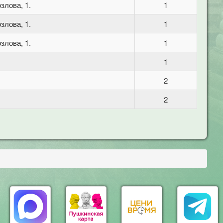
злова, 1.
1
злова, 1.
1
злова, 1.
1
1
2
2