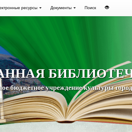
ектронные ресурсы
Документы
Поиск
АННАЯ БИБЛИОТЕ
ое бюджетное учреждение культуры город