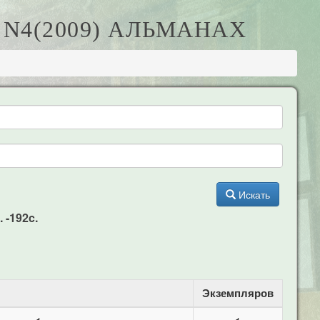
 N4(2009) АЛЬМАНАХ
Искать
 -192c.
Экземпляров