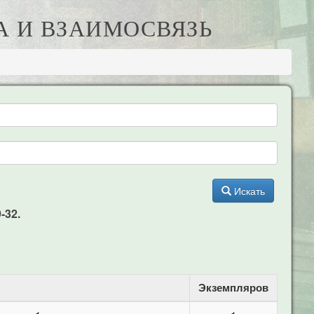
А И ВЗАИМОСВЯЗЬ
Искать
-32.
Экземпляров