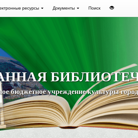
ектронные ресурсы
Документы
Поиск
АННАЯ БИБЛИОТЕ
ое бюджетное учреждение культуры город