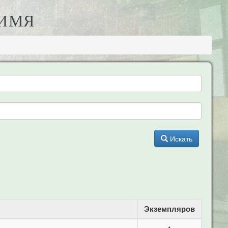
 ИМЯ
Искать
Экземпляров