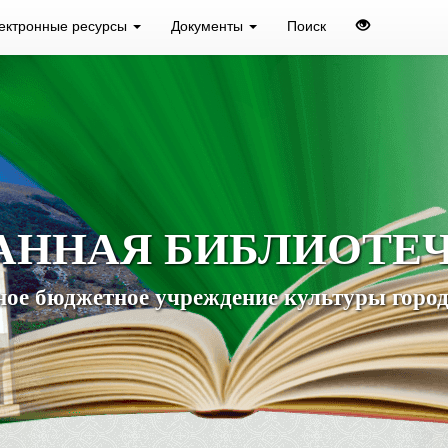
ектронные ресурсы
Документы
Поиск
АННАЯ БИБЛИОТЕ
ое бюджетное учреждение культуры город