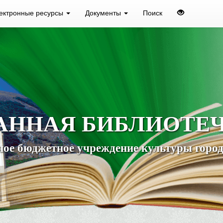
ектронные ресурсы
Документы
Поиск
АННАЯ БИБЛИОТЕ
ое бюджетное учреждение культуры город