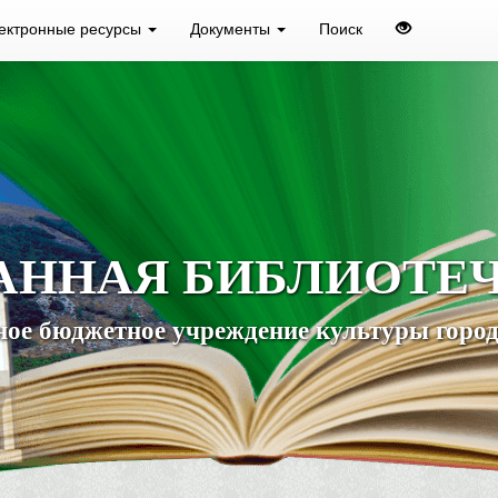
ектронные ресурсы
Документы
Поиск
АННАЯ БИБЛИОТЕ
ое бюджетное учреждение культуры город