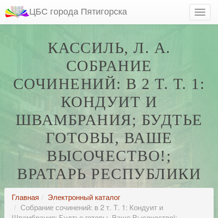
ЦБС города Пятигорска
КАССИЛЬ, Л. А.
СОБРАНИЕ
СОЧИНЕНИЙ: В 2 Т. Т. 1:
КОНДУИТ И
ШВАМБРАНИЯ; БУДТЬЕ
ГОТОВЫ, ВАШЕ
ВЫСОЧЕСТВО!;
ВРАТАРЬ РЕСПУБЛИКИ
Главная
Электронный каталог
Собрание сочинений: в 2 т. Т. 1: Кондуит и
Швамбрания; Будтье готовы, Ваше Высочество!;