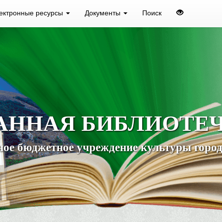
ектронные ресурсы
Документы
Поиск
АННАЯ БИБЛИОТЕ
ое бюджетное учреждение культуры город