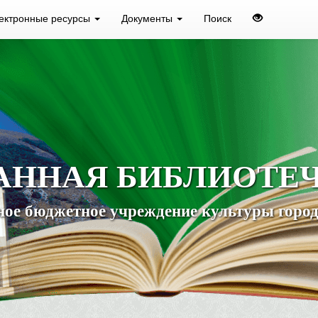
ектронные ресурсы
Документы
Поиск
АННАЯ БИБЛИОТЕ
ое бюджетное учреждение культуры город