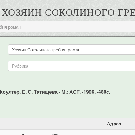
К. ХОЗЯИН СОКОЛИНОГО ГР
ебня роман
оултер, Е. С. Татищева - М.: АСТ, -1996. -480c.
Адрес