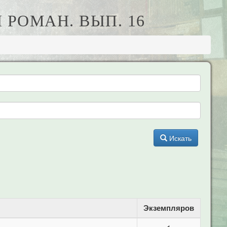
 РОМАН. ВЫП. 16
Искать
Экземпляров