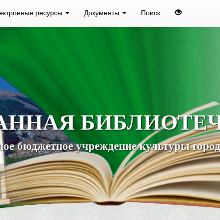
ектронные ресурсы
Документы
Поиск
АННАЯ БИБЛИОТЕ
ое бюджетное учреждение культуры город