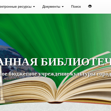
ектронные ресурсы
Документы
Поиск
АННАЯ БИБЛИОТЕ
ое бюджетное учреждение культуры город