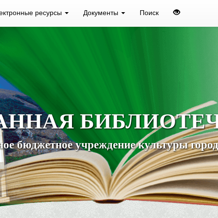
ектронные ресурсы
Документы
Поиск
АННАЯ БИБЛИОТЕ
ое бюджетное учреждение культуры город