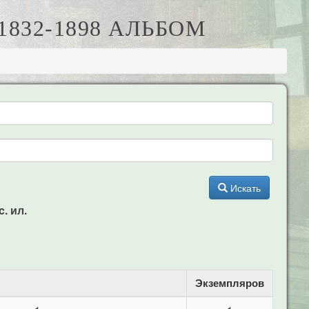
832-1898 АЛЬБОМ
Искать
. ил.
Экземпляров