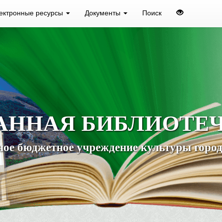
ектронные ресурсы
Документы
Поиск
АННАЯ БИБЛИОТЕ
ое бюджетное учреждение культуры город