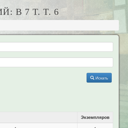
 В 7 Т. Т. 6
Искать
Экземпляров