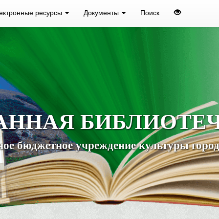
ектронные ресурсы
Документы
Поиск
АННАЯ БИБЛИОТЕ
ое бюджетное учреждение культуры город