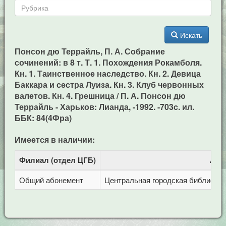
Искать
Понсон дю Террайль, П. А. Собрание
сочинений: в 8 т. Т. 1. Похождения Рокамболя.
Кн. 1. Таинственное наследство. Кн. 2. Девица
Баккара и сестра Луиза. Кн. 3. Клуб червонных
валетов. Кн. 4. Грешница / П. А. Понсон дю
Террайль - Харьков: Лианда, -1992. -703c. ил.
ББК: 84(4Фра)
Имеется в наличии:
Филиал (отдел ЦГБ)
Адр
Общий абонемент
Центральная городская библиотека 