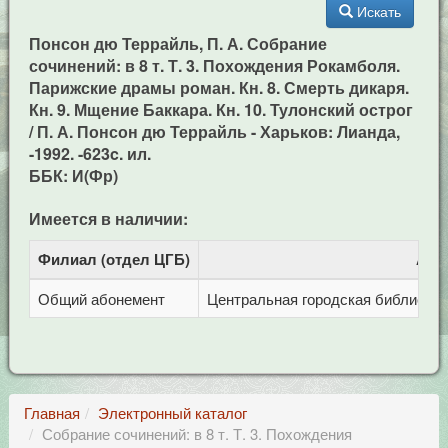
Искать
Понсон дю Террайль, П. А. Собрание
сочинений: в 8 т. Т. 3. Похождения Рокамболя.
Парижские драмы роман. Кн. 8. Смерть дикаря.
Кн. 9. Мщение Баккара. Кн. 10. Тулонский острог
/ П. А. Понсон дю Террайль - Харьков: Лианда,
-1992. -623c. ил.
ББК: И(Фр)
Имеется в наличии:
Филиал (отдел ЦГБ)
Адр
Общий абонемент
Центральная городская библиотека 
Главная
Электронный каталог
Собрание сочинений: в 8 т. Т. 3. Похождения