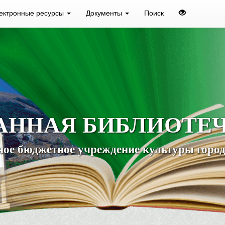
ектронные ресурсы
Документы
Поиск
АННАЯ БИБЛИОТЕ
ое бюджетное учреждение культуры город