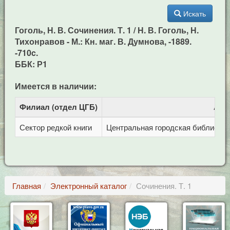
Искать
Гоголь, Н. В. Сочинения. Т. 1 / Н. В. Гоголь, Н.
Тихонравов - М.: Кн. маг. В. Думнова, -1889.
-710c.
ББК: Р1
Имеется в наличии:
Филиал (отдел ЦГБ)
Адр
Сектор редкой книги
Центральная городская библиотека 
Главная
Электронный каталог
Сочинения. Т. 1