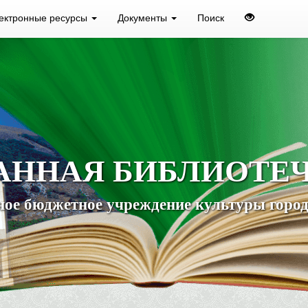
ектронные ресурсы
Документы
Поиск
АННАЯ БИБЛИОТЕ
ое бюджетное учреждение культуры город