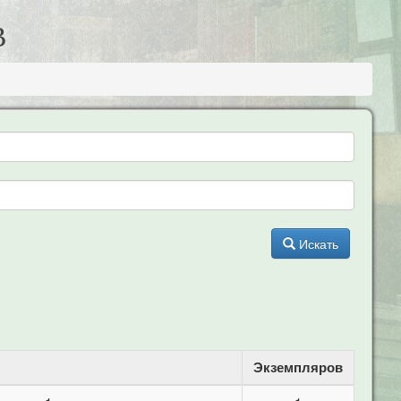
В
Искать
Экземпляров