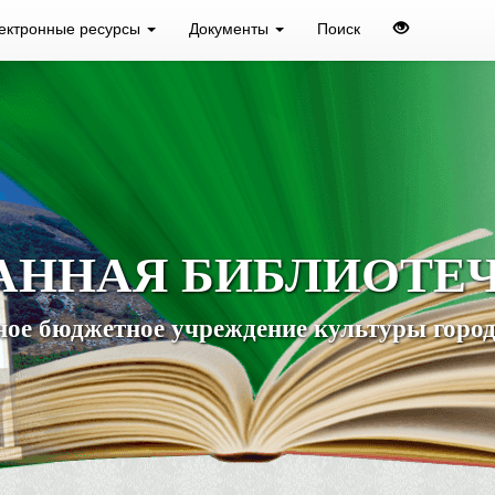
ектронные ресурсы
Документы
Поиск
АННАЯ БИБЛИОТЕ
ое бюджетное учреждение культуры город