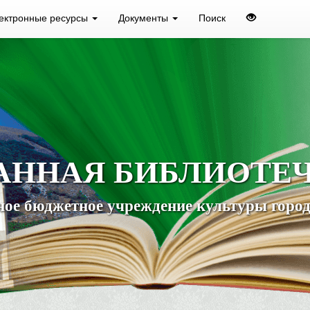
ектронные ресурсы
Документы
Поиск
АННАЯ БИБЛИОТЕ
ое бюджетное учреждение культуры город