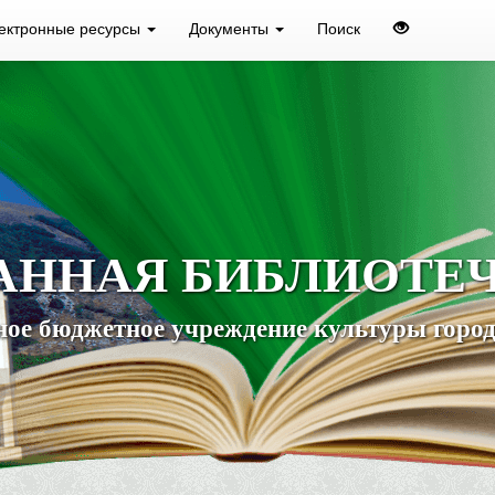
ектронные ресурсы
Документы
Поиск
АННАЯ БИБЛИОТЕ
ое бюджетное учреждение культуры город