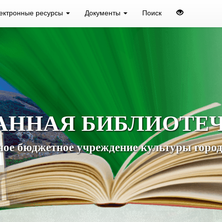
ектронные ресурсы
Документы
Поиск
АННАЯ БИБЛИОТЕ
ое бюджетное учреждение культуры город