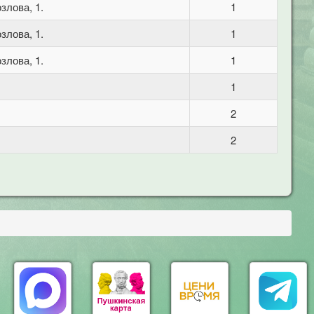
злова, 1.
1
злова, 1.
1
злова, 1.
1
1
2
2