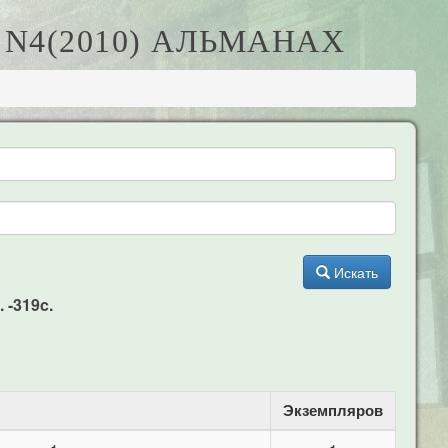
 N4(2010) АЛЬМАНАХ
Искать
 -319c.
Экземпляров