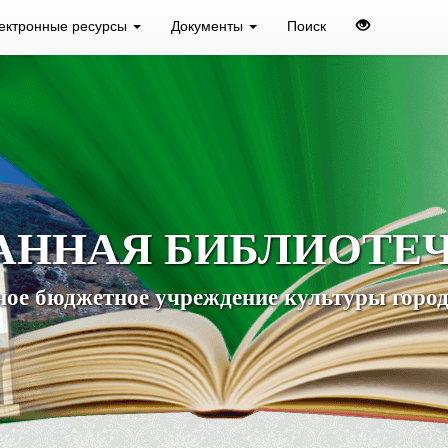
ектронные ресурсы
Документы
Поиск
АННАЯ БИБЛИОТЕ
ое бюджетное учреждение культуры город