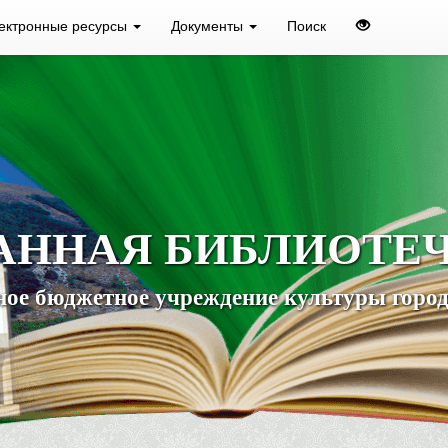
ектронные ресурсы
Документы
Поиск
АННАЯ БИБЛИОТЕ
ое бюджетное учреждение культуры город