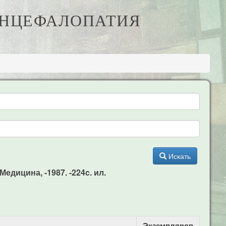
 ЭНЦЕФАЛОПАТИЯ
Искать
едицина, -1987. -224c. ил.
Экземпляров