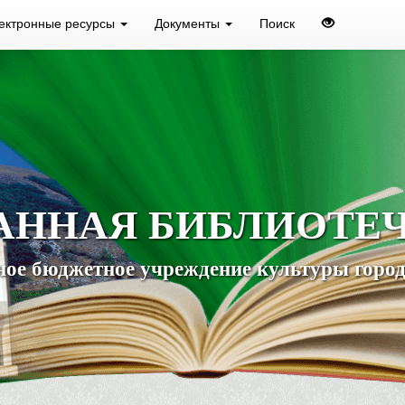
ектронные ресурсы
Документы
Поиск
АННАЯ БИБЛИОТЕ
ое бюджетное учреждение культуры город