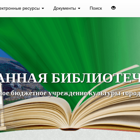
ектронные ресурсы
Документы
Поиск
АННАЯ БИБЛИОТЕ
ое бюджетное учреждение культуры город