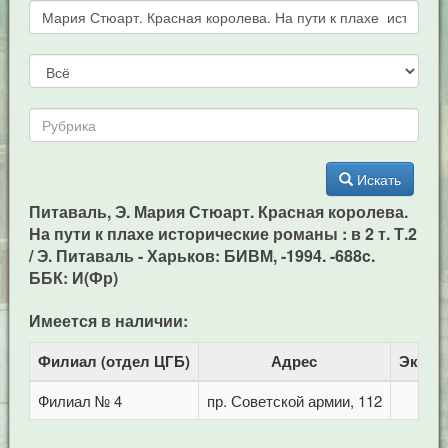
Искать
Питаваль, Э. Мария Стюарт. Красная королева.
На пути к плахе исторические романы : в 2 т. Т.2
/ Э. Питаваль - Харьков: БИВМ, -1994. -688c.
ББК: И(Фр)
Имеется в наличии:
Филиал (отдел ЦГБ)
Адрес
Экзем
Филиал № 4
пр. Советской армии, 112