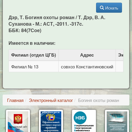
Искать
Дэр, Т. Богиня охоты роман / Т. Дэр, В. А.
Суханова - М.: АСТ, -2011. -317c.
ББК: 84(7Сое)
Имеется в наличии:
Филиал (отдел ЦГБ)
Адрес
Экзем
Филиал № 13
совхоз Константиновский
Главная
Электронный каталог
Богиня охоты роман