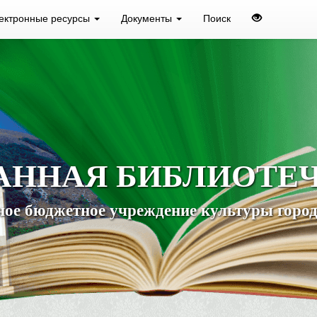
ектронные ресурсы
Документы
Поиск
АННАЯ БИБЛИОТЕ
ое бюджетное учреждение культуры город