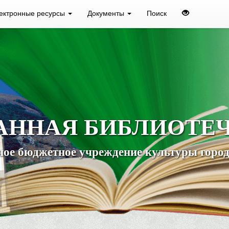
ектронные ресурсы
Документы
Поиск
АННАЯ БИБЛИОТЕ
ое бюджетное учреждение культуры город