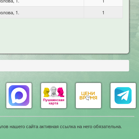
злова, 1.
1
злова, 1.
1
лов нашего сайта активная ссылка на него обязательна.