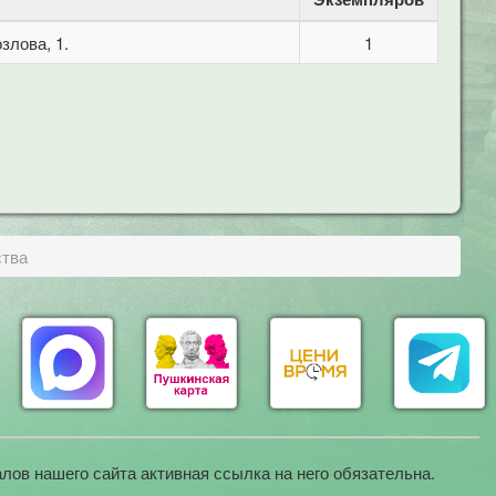
злова, 1.
1
ства
лов нашего сайта активная ссылка на него обязательна.