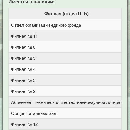
Имеется в наличии:
Филиал (отдел ЦГБ)
Отдел организации единого фонда
Ц
Филиал № 11
у
Филиал № 8
у
Филиал № 5
у
Филиал № 4
п
Филиал № 3
у
Филиал № 2
у
Абонемент технической и естественнонаучной литерат
Ц
Общий читальный зал
Ц
Филиал № 12
у