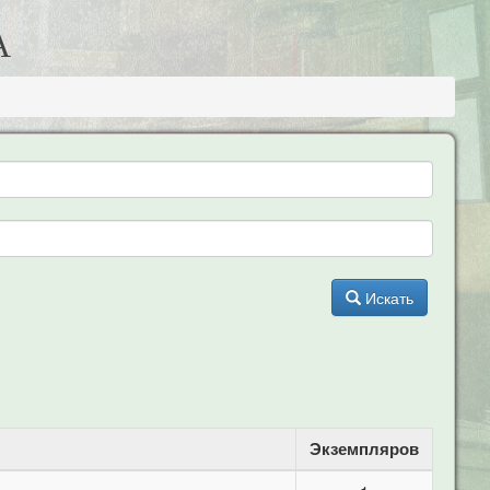
А
Искать
Экземпляров