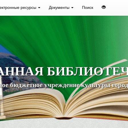
ектронные ресурсы
Документы
Поиск
АННАЯ БИБЛИОТЕ
ое бюджетное учреждение культуры город