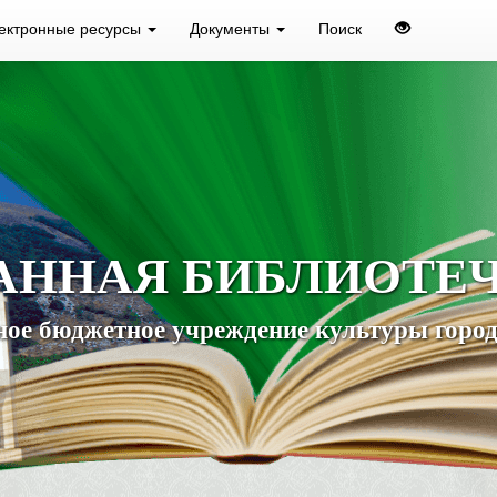
ектронные ресурсы
Документы
Поиск
АННАЯ БИБЛИОТЕ
ое бюджетное учреждение культуры город