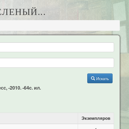
ЕЛЕНЫЙ...
Искать
, -2010. -64c. ил.
Экземпляров