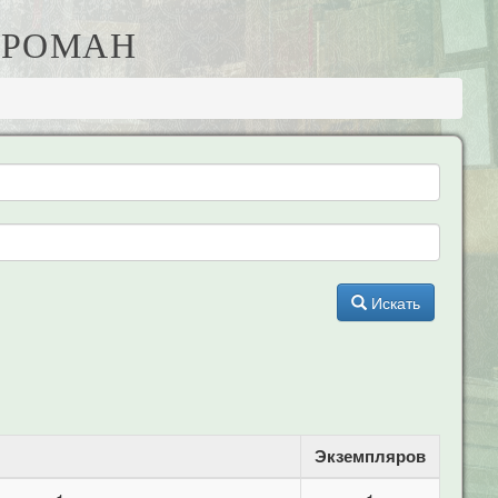
А РОМАН
Искать
Экземпляров