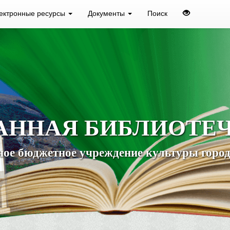
ектронные ресурсы
Документы
Поиск
АННАЯ БИБЛИОТЕ
ое бюджетное учреждение культуры город