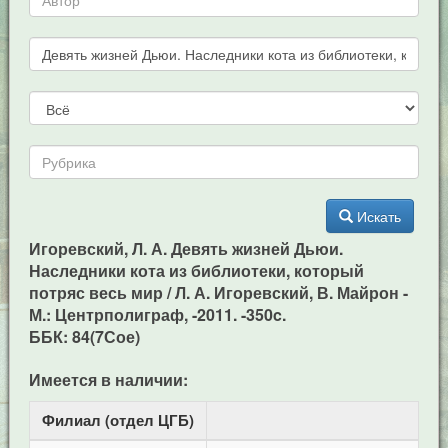
Искать
Игоревский, Л. А. Девять жизней Дьюи.
Наследники кота из библиотеки, который
потряс весь мир / Л. А. Игоревский, В. Майрон -
М.: Центрполиграф, -2011. -350c.
ББК: 84(7Сое)
Имеется в наличии:
Филиал (отдел ЦГБ)
Ад