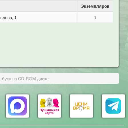
Экземпляров
злова, 1.
1
утбука на CD-ROM диске