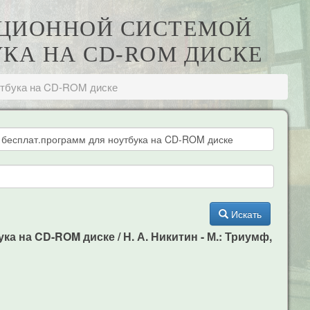
РАЦИОННОЙ СИСТЕМОЙ
УКА НА CD-ROM ДИСКЕ
утбука на CD-ROM диске
Искать
а на CD-ROM диске / Н. А. Никитин - М.: Триумф,