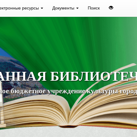
ектронные ресурсы
Документы
Поиск
АННАЯ БИБЛИОТЕ
ое бюджетное учреждение культуры город