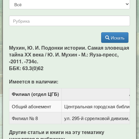
Искать
Мухин, Ю. И. Подонки истории. Самая зловещая
тайна ХХ века / Ю. И. Мухин - М.: Яуза-пресс,
-2011. -734c.
ББК: 63.3(0)62
Имеется в наличии:
Филиал (отдел ЦГБ)
Адр
Общий абонемент
Центральная городская библиотека 
Филиал № 8
ул. 295-й сррелковой дивизии, 114
Другие статьи и книги на эту тематику
находятся в рубриках: