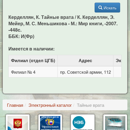
Искать
Керделлян, К. Тайные врата / К. Керделлян, Э.
Мейер, М. С. Меньшикова - М.: Мир книги, -2007.
-448c.
ББК: И(Фр)
Имеется в наличии:
Филиал (отдел ЦГБ)
Адрес
Экзем
Филиал № 4
пр. Советской армии, 112
Главная
Электронный каталог
Тайные врата